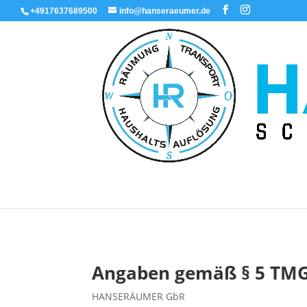
+4917637689500
info@hanseraeumer.de
Angaben gemäß § 5 TM
HANSERÄUMER GbR