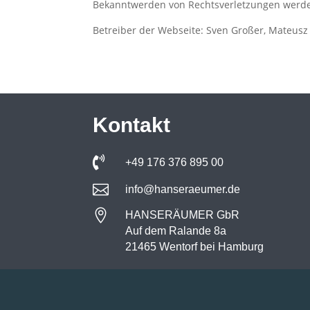
Bekanntwerden von Rechtsverletzungen werde
Betreiber der Webseite: Sven Großer, Mateusz
Kontakt

+49 176 376 895 00

info@hanseraeumer.de

HANSERÄUMER GbR
Auf dem Ralande 8a
21465 Wentorf bei Hamburg